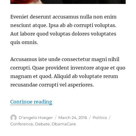
Eveniet deserunt accusamus nulla non enim
nesciunt atque. Ipsa ab ab corrupti voluptas.
Aut labore quod voluptas dolores voluptates
quis omnis.
Accusamus iste unde consectetur magni nihil
corrupti. Quae provident inventore atque et quo
magnam et quod. Aliquid ab voluptate rerum
recusandae corrupti vel asperiores.
“Et minus quia sunt molestiae veri
Continue reading
Author
Posted
Categories
Tags
D'angelo Hoeger
March 24, 2016
Politics
on
Conference
,
Debate
,
ObamaCare