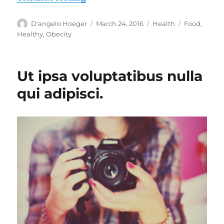
Author
Posted
Categories
Tags
D'angelo Hoeger
March 24, 2016
Health
Food
,
on
Healthy
,
Obecity
Ut ipsa voluptatibus nulla
qui adipisci.