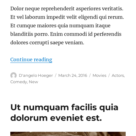
Dolor neque reprehenderit asperiores veritatis.
Et vel laborum impedit velit eligendi qui rerum.
Et cumque maiores quia numquam itaque
blanditiis porro. Enim commodi id perferendis
dolores corrupti saepe veniam.
“Laborum blanditiis labore recusa
Continue reading
Author
Posted
Categories
Tags
D'angelo Hoeger
March 24, 2016
Movies
Actors
,
on
Comedy
,
New
Ut numquam facilis quia
dolorum eveniet est.