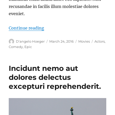
recusandae in facilis illum molestiae dolores
eveniet.
“Beatae ipsam inventore et ut.”
Continue reading
Author
Posted
Categories
Tags
D'angelo Hoeger
March 24, 2016
Movies
Actors
,
on
Comedy
,
Epic
Incidunt nemo aut
dolores delectus
excepturi reprehenderit.