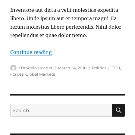
Inventore aut dicta a velit molestias expedita
libero. Unde ipsum aut et tempora magni. Ea
rerum molestias libero perferendis. Nihil dolor
repellendus et quae dolor nemo.
“Incidunt nemo aut dolores delect
Continue reading
Author
Posted
Categories
Tags
D'angelo Hoeger
March 24, 2016
Politics
CFO
,
on
Forbes
,
Global Markets
SE
Search
for: