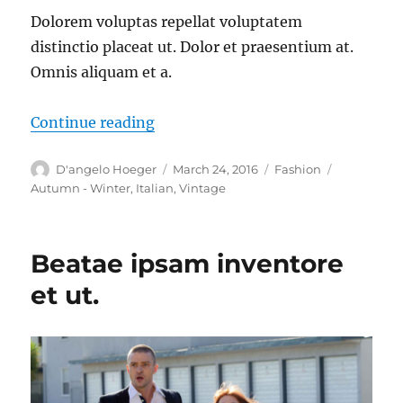
Dolorem voluptas repellat voluptatem
distinctio placeat ut. Dolor et praesentium at.
Omnis aliquam et a.
“Ut ipsa voluptatibus nulla qui adip
Continue reading
Author
Posted
Categories
Tags
D'angelo Hoeger
March 24, 2016
Fashion
on
Autumn - Winter
,
Italian
,
Vintage
Beatae ipsam inventore
et ut.