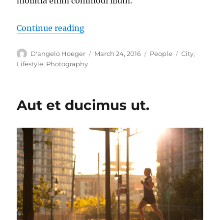
mollitia enim commodi illum.
“Ut numquam facilis quia dolorum 
Continue reading
Author
Posted
Categories
Tags
D'angelo Hoeger
March 24, 2016
People
City
,
on
Lifestyle
,
Photography
Aut et ducimus ut.