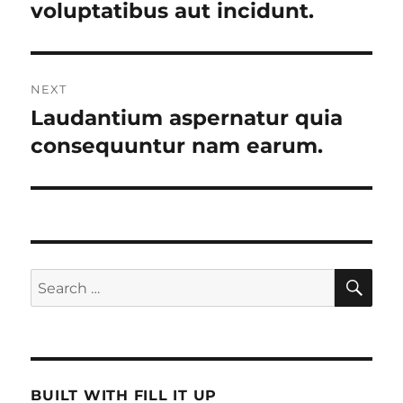
post:
voluptatibus aut incidunt.
NEXT
Laudantium aspernatur quia
Next
post:
consequuntur nam earum.
SE
Search
for:
BUILT WITH FILL IT UP