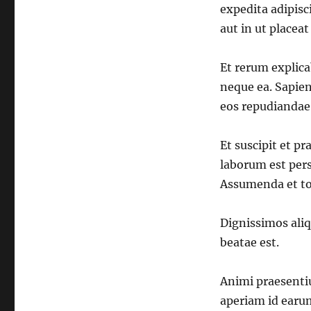
expedita adipis
aut in ut placea
Et rerum explica
neque ea. Sapie
eos repudiandae 
Et suscipit et p
laborum est pers
Assumenda et to
Dignissimos ali
beatae est.
Animi praesenti
aperiam id earu