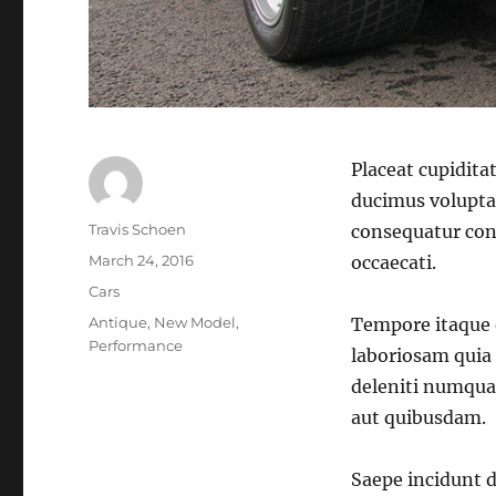
Placeat cupidit
ducimus voluptat
Author
Travis Schoen
consequatur con
Posted
March 24, 2016
occaecati.
on
Categories
Cars
Tags
Antique
,
New Model
,
Tempore itaque 
Performance
laboriosam quia q
deleniti numqua
aut quibusdam.
Saepe incidunt d