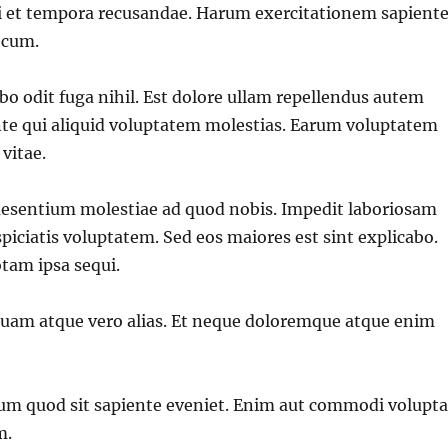
ci et tempora recusandae. Harum exercitationem sapient
t cum.
bo odit fuga nihil. Est dolore ullam repellendus autem
nte qui aliquid voluptatem molestias. Earum voluptatem
vitae.
raesentium molestiae ad quod nobis. Impedit laboriosam
piciatis voluptatem. Sed eos maiores est sint explicabo.
tam ipsa sequi.
quam atque vero alias. Et neque doloremque atque enim
um quod sit sapiente eveniet. Enim aut commodi volupta
m.