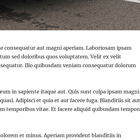
ate consequatur aut magni aperiam. Laboriosam ipsam
um sed doloribus quos voluptatem. Velit ex velit
sequatur. Illo quibusdam veniam consequatur dolorum
eum in sapiente itaque aut. Quis sunt culpa ipsam magni
uasi. Adipisci et quia et aut facere fuga. Blanditiis sit au
m temporibus vitae. Et facere aliquid quibusdam tempor
olorem et minus. Aperiam provident blanditiis in