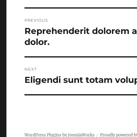
Post
PREVIOUS
navigation
Reprehenderit dolorem a
Previous
post:
dolor.
NEXT
Eligendi sunt totam volu
Next
post:
WordPress Plugins by JoomlaWorks
Proudly powered b