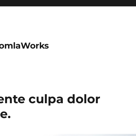
oomlaWorks
ente culpa dolor
e.