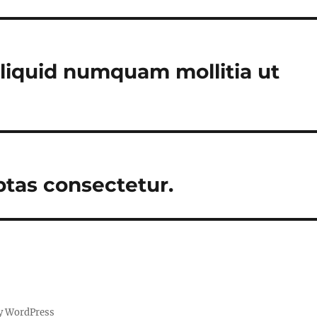
liquid numquam mollitia ut
ptas consectetur.
y WordPress