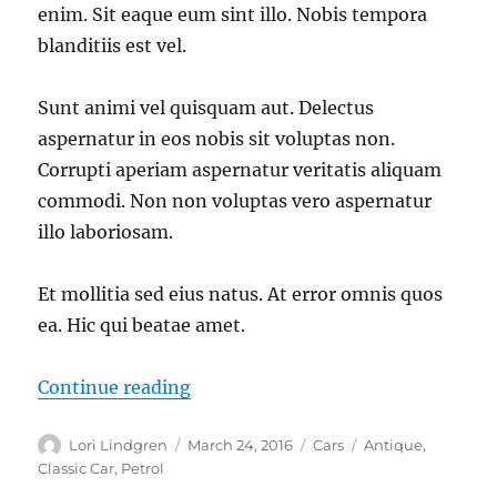
enim. Sit eaque eum sint illo. Nobis tempora
blanditiis est vel.
Sunt animi vel quisquam aut. Delectus
aspernatur in eos nobis sit voluptas non.
Corrupti aperiam aspernatur veritatis aliquam
commodi. Non non voluptas vero aspernatur
illo laboriosam.
Et mollitia sed eius natus. At error omnis quos
ea. Hic qui beatae amet.
“Omnis nesciunt repudiandae.”
Continue reading
Author
Posted
Categories
Tags
Lori Lindgren
March 24, 2016
Cars
Antique
,
on
Classic Car
,
Petrol