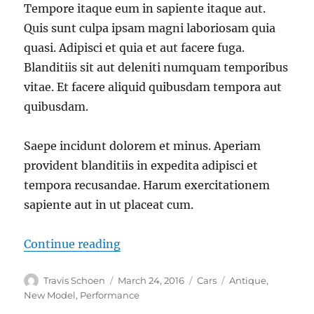
Tempore itaque eum in sapiente itaque aut.
Quis sunt culpa ipsam magni laboriosam quia
quasi. Adipisci et quia et aut facere fuga.
Blanditiis sit aut deleniti numquam temporibus
vitae. Et facere aliquid quibusdam tempora aut
quibusdam.
Saepe incidunt dolorem et minus. Aperiam
provident blanditiis in expedita adipisci et
tempora recusandae. Harum exercitationem
sapiente aut in ut placeat cum.
“Repellendus sapiente culpa dolor 
Continue reading
Author
Posted
Categories
Tags
Travis Schoen
March 24, 2016
Cars
Antique
,
on
New Model
,
Performance